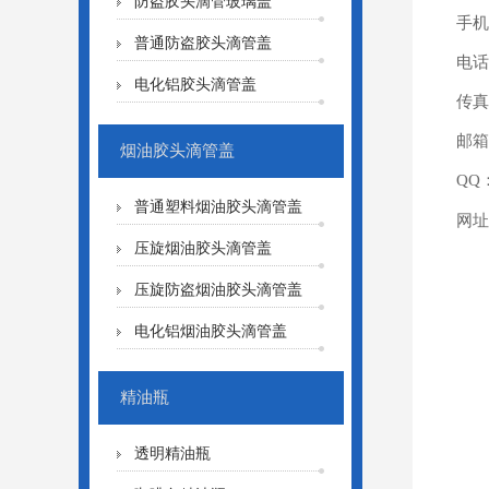
防盗胶头滴管玻璃盖
手机：
普通防盗胶头滴管盖
电话：
电化铝胶头滴管盖
传真：
邮箱：
烟油胶头滴管盖
QQ
普通塑料烟油胶头滴管盖
网址：
压旋烟油胶头滴管盖
压旋防盗烟油胶头滴管盖
电化铝烟油胶头滴管盖
精油瓶
透明精油瓶