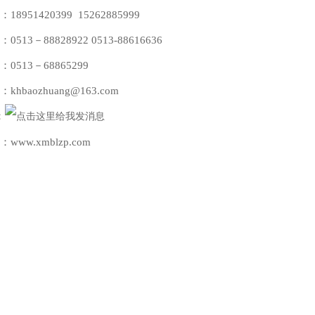
18951420399 15262885999
0513－88828922 0513-88616636
0513－68865299
khbaozhuang@163.com
：
www.xmblzp.com