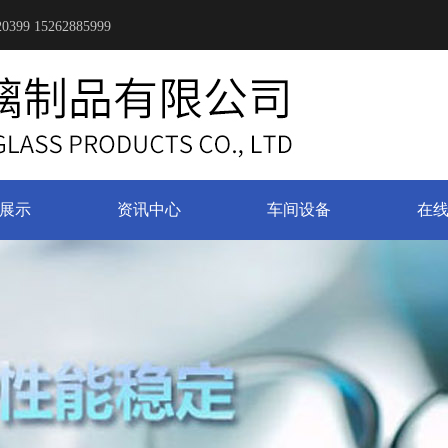
15262885999
展示
资讯中心
车间设备
在