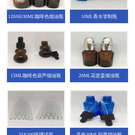
120/60/30ML咖啡色烟油瓶
10ML香水管制瓶
15ML咖啡色葫芦烟油瓶
20ML花篮盖烟油瓶
25X200玻璃试管
蓝色30ML刻度烟油瓶