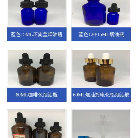
蓝色15ML压旋盖烟油瓶
蓝色120/15ML烟油瓶
60ML咖啡色烟油瓶
60ML烟油瓶电化铝烟油胶
头滴管盖